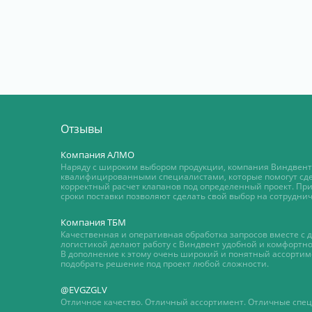
Отзывы
Компания АЛМО
Наряду с широким выбором продукции, компания Виндвент
квалифицированными специалистами, которые помогут сд
корректный расчет клапанов под определенный проект. П
сроки поставки позволяют сделать свой выбор на сотруднич
Компания ТБМ
Качественная и оперативная обработка запросов вместе с
логистикой делают работу с Виндвент удобной и комфортно
В дополнение к этому очень широкий и понятный ассортиме
подобрать решение под проект любой сложности.
@EVGZGLV
Отличное качество. Отличный ассортимент. Отличные спе