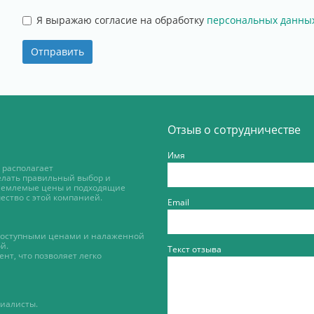
Я выражаю согласие на обработку
персональных данны
Отправить
Отзыв о сотрудничестве
Имя
 располагает
елать правильный выбор и
риемлемые цены и подходящие
ество с этой компанией.
Email
 доступными ценами и налаженной
й.
Текст отзыва
нт, что позволяет легко
циалисты.