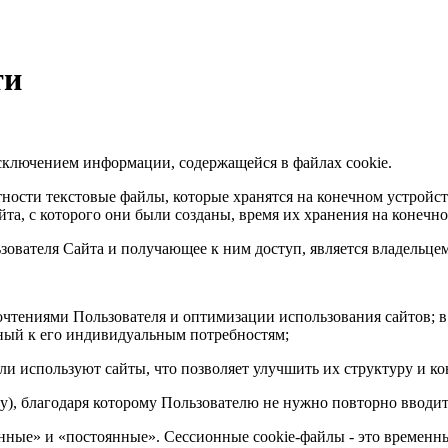
ти
сключением информации, содержащейся в файлах cookie.
астности текстовые файлы, которые хранятся на конечном устрой
йта, с которого они были созданы, время их хранения на конечн
зователя Сайта и получающее к ним доступ, является владельцем
очтениями Пользователя и оптимизации использования сайтов; в
нный к его индивидуальным потребностям;
ели используют сайты, что позволяет улучшить их структуру и ко
ему), благодаря которому Пользователю не нужно повторно вводи
онные» и «постоянные». Сессионные cookie-файлы - это временн