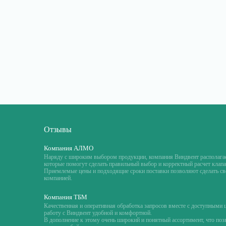
Отзывы
Компания АЛМО
Наряду с широким выбором продукции, компания Виндвент располага
которые помогут сделать правильный выбор и корректный расчет клапа
Приемлемые цены и подходящие сроки поставки позволяют сделать сво
компанией.
Компания ТБМ
Качественная и оперативная обработка запросов вместе с доступными 
работу с Виндвент удобной и комфортной.
В дополнение к этому очень широкий и понятный ассортимент, что поз