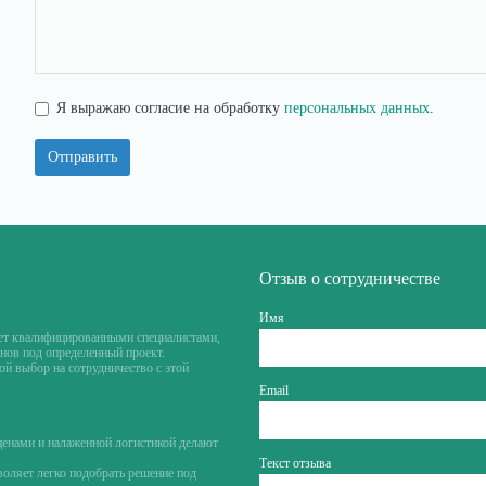
Я выражаю согласие на обработку
персональных данных
.
Отправить
Отзыв о сотрудничестве
Имя
ет квалифицированными специалистами,
нов под определенный проект.
й выбор на сотрудничество с этой
Email
ценами и налаженной логистикой делают
Текст отзыва
воляет легко подобрать решение под