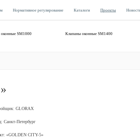
ам
Нормативное регулирование
Каталоги
Проекты
Новост
 оконные SM1000
Клапаны оконные SM1400
»
ройщик
: GLORAX
д
: Санкт-Петербург
кт
: «GOLDEN CITY-5»