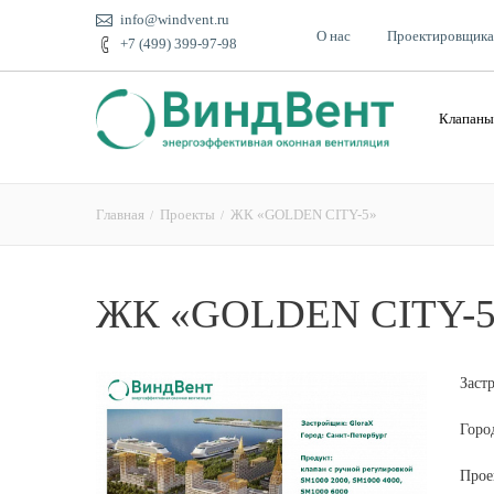
info@windvent.ru
О нас
Проектировщик
+7 (499) 399-97-98
Клапаны
Главная
Проекты
ЖК «GOLDEN CITY-5»
ЖК «GOLDEN CITY-5
Заст
Горо
Прое