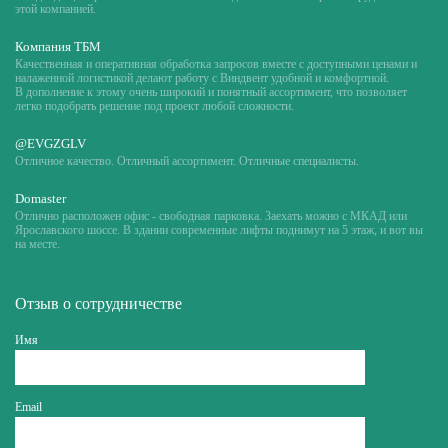
этой компанией.
Компания ТБМ
Качественная и оперативная обработка запросов вместе с доступными ценами и
налаженной логистикой делают работу с Виндвент удобной и комфортной.
В дополнение к этому очень широкий и понятный ассортимент, что позволяет
легко подобрать решение под проект любой сложности.
@EVGZGLV
Отличное качество. Отличный ассортимент. Отличные специалисты.
Domaster
Отлично расположен офис - свободная парковка. Заехать можно с МКАД или
Ярославского шоссе. В здании современные лифты поднимут на 5 этаж, и вот вы
на месте.
Отзыв о сотрудничестве
Имя
Email