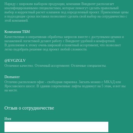
Наряду с широким выбором продукции, компания Виндвент располагает
квалифицированными специалистами, которые помогут сделать правильный
выбор и корректный расчет клапанов под определенный проект. Приемлемые цены
и подходящие сроки поставки позволяют сделать свой выбор на сотрудничество с
этой компанией.
Компания ТБМ
Качественная и оперативная обработка запросов вместе с доступными ценами и
налаженной логистикой делают работу с Виндвент удобной и комфортной.
В дополнение к этому очень широкий и понятный ассортимент, что позволяет
легко подобрать решение под проект любой сложности.
@EVGZGLV
Отличное качество. Отличный ассортимент. Отличные специалисты.
Domaster
Отлично расположен офис - свободная парковка. Заехать можно с МКАД или
Ярославского шоссе. В здании современные лифты поднимут на 5 этаж, и вот вы
на месте.
Отзыв о сотрудничестве
Имя